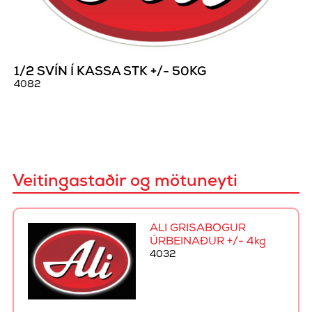
1/2 SVÍN Í KASSA STK +/- 50KG
4082
Veitingastaðir og mötuneyti
ALI GRÍSABÓGUR
ÚRBEINAÐUR +/- 4kg
4032