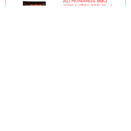
ALI HUNANGS BBQ
GRÍSAKÓTILETTUR +/-
600 gr.
4012
ALI
HUNANGSMARINERAÐAR
GRÍSAKOTILETTUR
+/-800 gr.
4010
ALI PULLED PORK