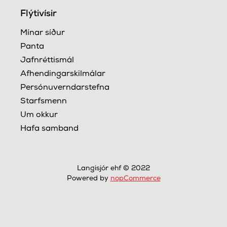
Flýtivísir
Mínar síður
Panta
Jafnréttismál
Afhendingarskilmálar
Persónuverndarstefna
Starfsmenn
Um okkur
Hafa samband
Langisjór ehf © 2022
Powered by
nopCommerce