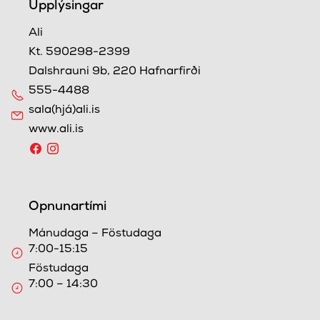
Upplýsingar
Ali
Kt. 590298-2399
Dalshrauni 9b, 220 Hafnarfirði
555-4488
sala(hjá)ali.is
www.ali.is
Opnunartími
Mánudaga – Föstudaga
7:00-15:15
Föstudaga
7:00 – 14:30