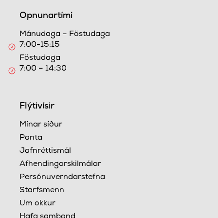
Opnunartími
Mánudaga – Föstudaga
7:00-15:15
Föstudaga
7:00 – 14:30
Flýtivísir
Mínar síður
Panta
Jafnréttismál
Afhendingarskilmálar
Persónuverndarstefna
Starfsmenn
Um okkur
Hafa samband