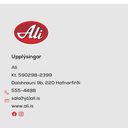
Upplýsingar
Ali
Kt. 590298-2399
Dalshrauni 9b, 220 Hafnarfirði
555-4488
sala(hjá)ali.is
www.ali.is