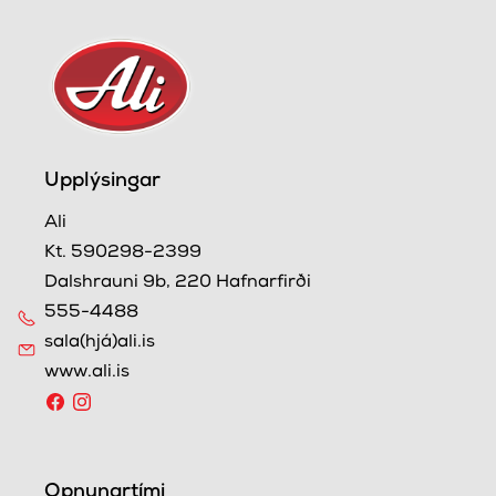
Upplýsingar
Ali
Kt. 590298-2399
Dalshrauni 9b, 220 Hafnarfirði
555-4488
sala(hjá)ali.is
www.ali.is
Opnunartími