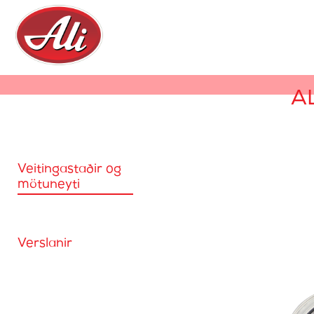
A
Veitingastaðir og
mötuneyti
Verslanir