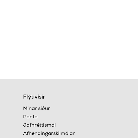
Flýtivísir
Mínar síður
Panta
Jafnréttismál
Afhendingarskilmálar