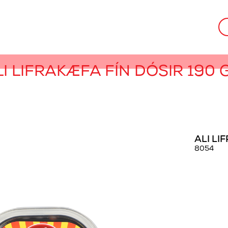
LI LIFRAKÆFA FÍN DÓSIR 190 G
ALI LI
8054