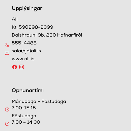
Upplýsingar
Ali
Kt. 590298-2399
Dalshrauni 9b, 220 Hafnarfirði
555-4488
sala(hjá)ali.is
www.ali.is
Opnunartími
Mánudaga – Föstudaga
7:00-15:15
Föstudaga
7:00 – 14:30