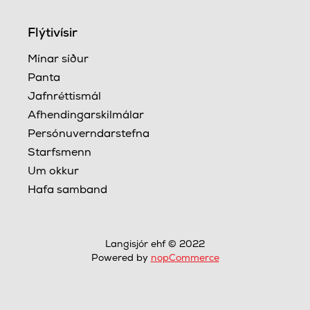
Flýtivísir
Mínar síður
Panta
Jafnréttismál
Afhendingarskilmálar
Persónuverndarstefna
Starfsmenn
Um okkur
Hafa samband
Langisjór ehf © 2022
Powered by
nopCommerce