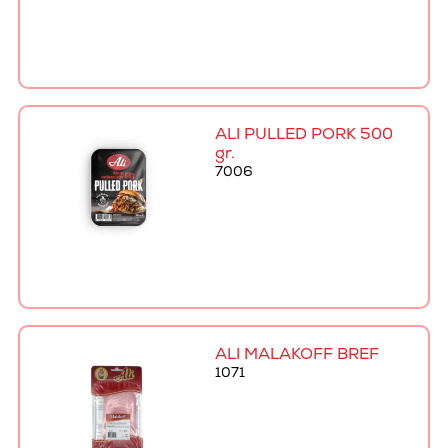
ALI PULLED PORK 500
gr.
7006
ALI MALAKOFF BRÉF
1071