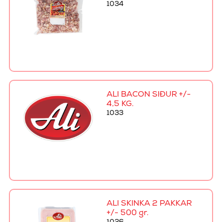
1034
ALI BACON SÍÐUR +/-
4,5 KG.
1033
ALI SKINKA 2 PAKKAR
+/- 500 gr.