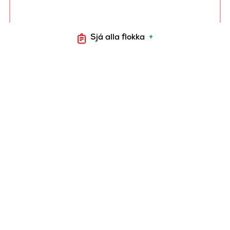
Sjá alla flokka
+
ALI HUNANGS BBQ
GRÍSAKÓTILETTUR +/-
600 gr.
4012
ALI
HUNANGSMARINERAÐAR
GRÍSAKOTILETTUR
+/-800 gr.
4010