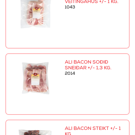
VEITINGAHÚS +/- 1 KG.
1043
ALI BACON SOÐIÐ
SNEIÐAR +/- 1,3 KG.
2014
ALI BACON STEIKT +/- 1
KG.