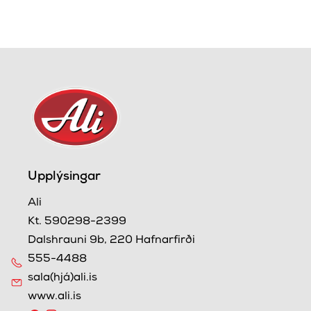
Upplýsingar
Ali
Kt. 590298-2399
Dalshrauni 9b, 220 Hafnarfirði
555-4488
sala(hjá)ali.is
www.ali.is