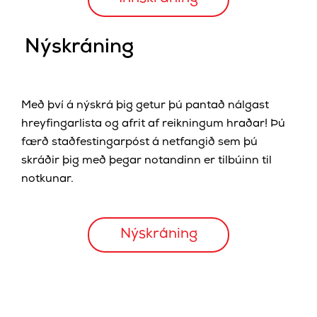
Nýskráning
Með því á nýskrá þig getur þú pantað nálgast
hreyfingarlista og afrit af reikningum hraðar! Þú
færð staðfestingarpóst á netfangið sem þú
skráðir þig með þegar notandinn er tilbúinn til
notkunar.