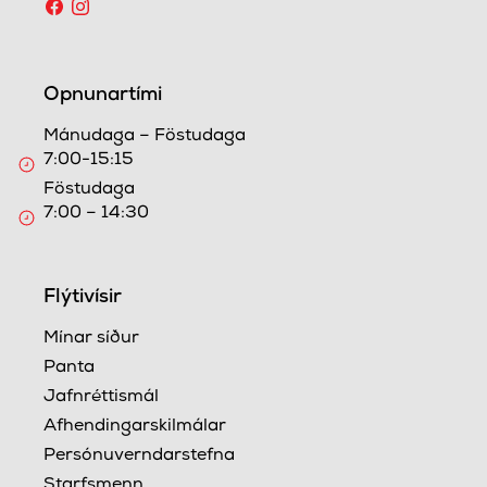
Opnunartími
Mánudaga – Föstudaga
7:00-15:15
Föstudaga
7:00 – 14:30
Flýtivísir
Mínar síður
Panta
Jafnréttismál
Afhendingarskilmálar
Persónuverndarstefna
Starfsmenn