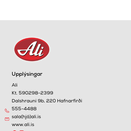
Upplýsingar
Ali
Kt. 590298-2399
Dalshrauni 9b, 220 Hafnarfirði
555-4488
sala(hjá)ali.is
www.ali.is