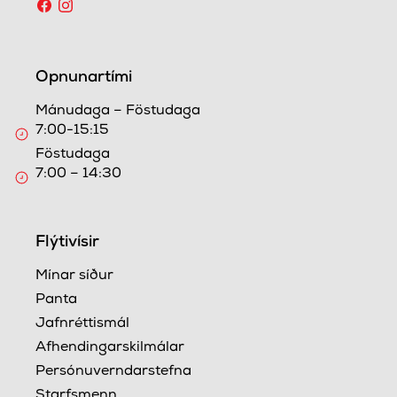
Opnunartími
Mánudaga – Föstudaga
7:00-15:15
Föstudaga
7:00 – 14:30
Flýtivísir
Mínar síður
Panta
Jafnréttismál
Afhendingarskilmálar
Persónuverndarstefna
Starfsmenn