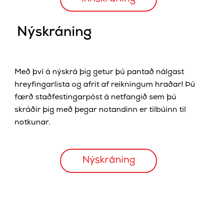
Nýskráning
Með því á nýskrá þig getur þú pantað nálgast
hreyfingarlista og afrit af reikningum hraðar! Þú
færð staðfestingarpóst á netfangið sem þú
skráðir þig með þegar notandinn er tilbúinn til
notkunar.