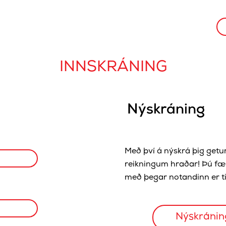
INNSKRÁNING
Nýskráning
Með því á nýskrá þig getur
reikningum hraðar! Þú fær
með þegar notandinn er til