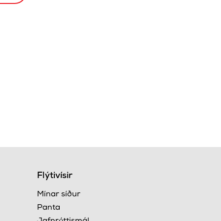
Flýtivísir
Mínar síður
Panta