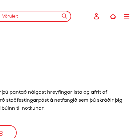
 þú pantað nálgast hreyfingarlista og afrit af
ð staðfestingarpóst á netfangið sem þú skráðir þig
búinn til notkunar.