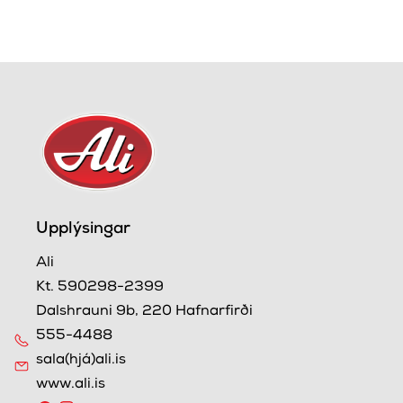
Upplýsingar
Ali
Kt. 590298-2399
Dalshrauni 9b, 220 Hafnarfirði
555-4488
sala(hjá)ali.is
www.ali.is