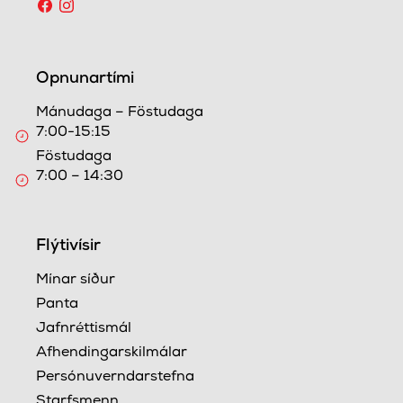
Opnunartími
Mánudaga – Föstudaga
7:00-15:15
Föstudaga
7:00 – 14:30
Flýtivísir
Mínar síður
Panta
Jafnréttismál
Afhendingarskilmálar
Persónuverndarstefna
Starfsmenn