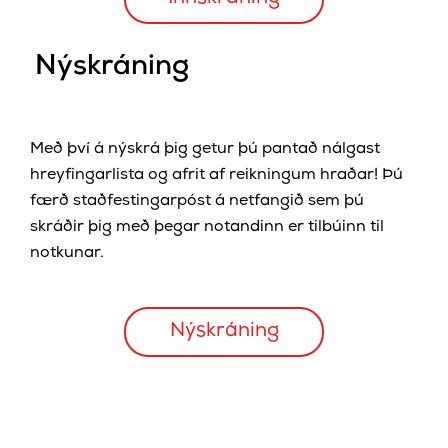
Nýskráning
Með því á nýskrá þig getur þú pantað nálgast
hreyfingarlista og afrit af reikningum hraðar! Þú
færð staðfestingarpóst á netfangið sem þú
skráðir þig með þegar notandinn er tilbúinn til
notkunar.