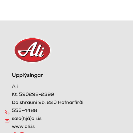
Upplýsingar
Ali
Kt. 590298-2399
Dalshrauni 9b, 220 Hafnarfirði
555-4488
sala(hjá)ali.is
www.ali.is