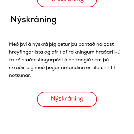
Nýskráning
Með því á nýskrá þig getur þú pantað nálgast
hreyfingarlista og afrit af reikningum hraðar! Þú
færð staðfestingarpóst á netfangið sem þú
skráðir þig með þegar notandinn er tilbúinn til
notkunar.