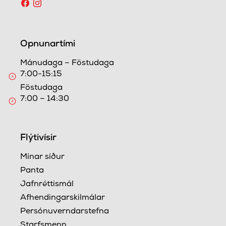
Opnunartími
Mánudaga – Föstudaga
7:00-15:15
Föstudaga
7:00 – 14:30
Flýtivísir
Mínar síður
Panta
Jafnréttismál
Afhendingarskilmálar
Persónuverndarstefna
Starfsmenn