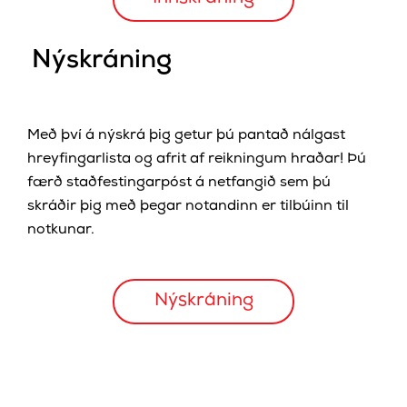
Nýskráning
Með því á nýskrá þig getur þú pantað nálgast
hreyfingarlista og afrit af reikningum hraðar! Þú
færð staðfestingarpóst á netfangið sem þú
skráðir þig með þegar notandinn er tilbúinn til
notkunar.