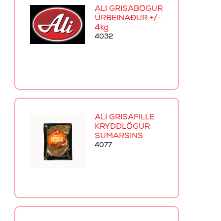
ALI GRÍSABÓGUR
ÚRBEINAÐUR +/-
4kg
4032
ALI GRÍSAFILLE
KRYDDLÖGUR
SUMARSINS
4077