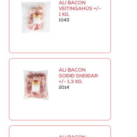
ALI BACON
VEITINGAHÚS +/-
1 KG.
1043
ALI BACON
SOÐIÐ SNEIÐAR
+/- 1,3 KG.
2014