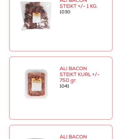
ALI BACON
STEIKT +/- 1 KG.
1030
ALI BACON
STEIKT KURL +/-
750 gr.
1041
ALI BACON