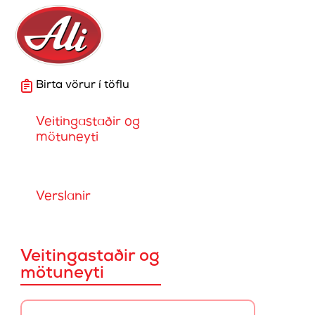
Birta vörur í töflu
Veitingastaðir og
mötuneyti
Verslanir
Veitingastaðir og
mötuneyti