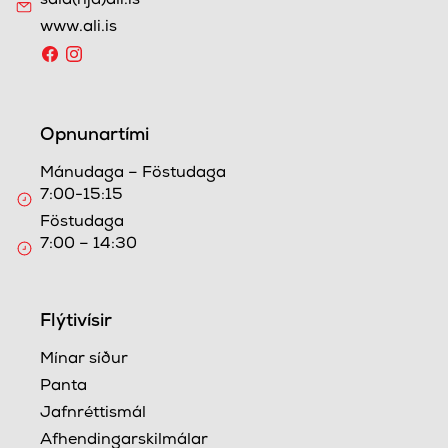
sala(hjá)ali.is
www.ali.is
Opnunartími
Mánudaga – Föstudaga
7:00-15:15
Föstudaga
7:00 – 14:30
Flýtivísir
Mínar síður
Panta
Jafnréttismál
Afhendingarskilmálar