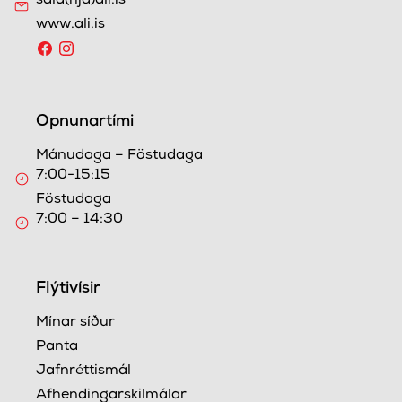
sala(hjá)ali.is
www.ali.is
Opnunartími
Mánudaga – Föstudaga
7:00-15:15
Föstudaga
7:00 – 14:30
Flýtivísir
Mínar síður
Panta
Jafnréttismál
Afhendingarskilmálar