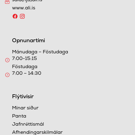
sala(hjá)ali.is
www.ali.is
Opnunartími
Mánudaga – Föstudaga
7:00-15:15
Föstudaga
7:00 – 14:30
Flýtivísir
Mínar síður
Panta
Jafnréttismál
Afhendingarskilmálar