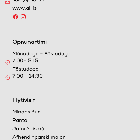
sala(hjá)ali.is
www.ali.is
Opnunartími
Mánudaga – Föstudaga
7:00-15:15
Föstudaga
7:00 – 14:30
Flýtivísir
Mínar síður
Panta
Jafnréttismál
Afhendingarskilmálar