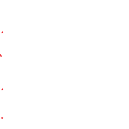
*
:
*
*