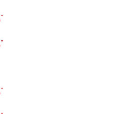
*
*
*