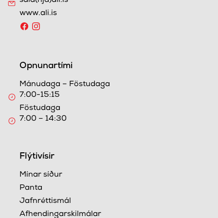
sala(hjá)ali.is
www.ali.is
Opnunartími
Mánudaga – Föstudaga
7:00-15:15
Föstudaga
7:00 – 14:30
Flýtivísir
Mínar síður
Panta
Jafnréttismál
Afhendingarskilmálar