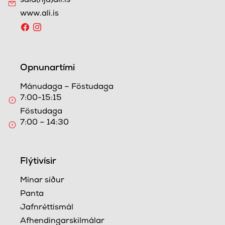
sala(hjá)ali.is
www.ali.is
Opnunartími
Mánudaga – Föstudaga
7:00-15:15
Föstudaga
7:00 – 14:30
Flýtivísir
Mínar síður
Panta
Jafnréttismál
Afhendingarskilmálar