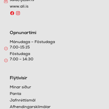
sala(hjá)ali.is
www.ali.is
Opnunartími
Mánudaga – Föstudaga
7:00-15:15
Föstudaga
7:00 – 14:30
Flýtivísir
Mínar síður
Panta
Jafnréttismál
Afhendingarskilmálar