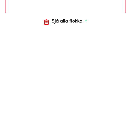
Sjá alla flokka
+
ALI HUNANGS BBQ
GRÍSAKÓTILETTUR +/-
600 gr.
4012
ALI
HUNANGSMARINERAÐAR
GRÍSAKOTILETTUR
+/-800 gr.
4010