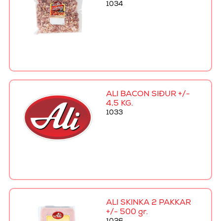
1034
ALI BACON SÍÐUR +/-
4,5 KG.
1033
ALI SKINKA 2 PAKKAR
+/- 500 gr.