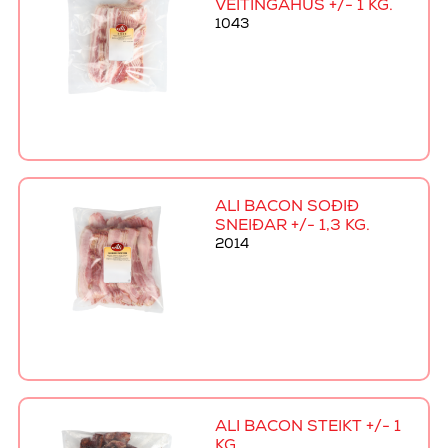
VEITINGAHÚS +/- 1 KG.
1043
ALI BACON SOÐIÐ
SNEIÐAR +/- 1,3 KG.
2014
ALI BACON STEIKT +/- 1
KG.