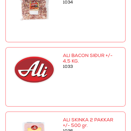
1034
ALI BACON SÍÐUR +/-
4,5 KG.
1033
ALI SKINKA 2 PAKKAR
+/- 500 gr.