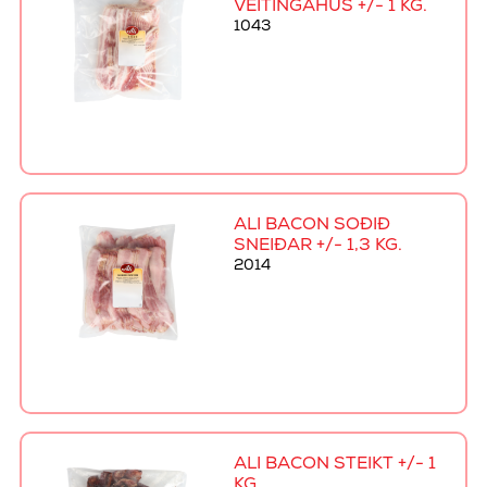
VEITINGAHÚS +/- 1 KG.
1043
ALI BACON SOÐIÐ
SNEIÐAR +/- 1,3 KG.
2014
ALI BACON STEIKT +/- 1
KG.