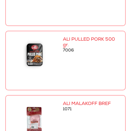
ALI PULLED PORK 500
gr.
7006
ALI MALAKOFF BRÉF
1071