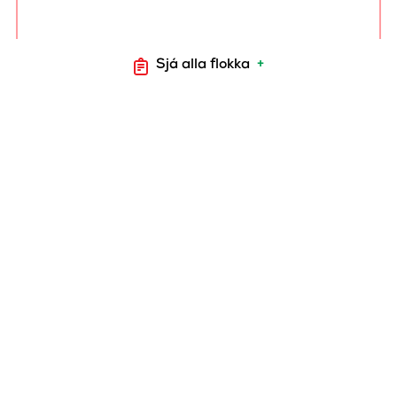
Sjá alla flokka
+
ALI HUNANGS BBQ
GRÍSAKÓTILETTUR +/-
600 gr.
4012
ALI
HUNANGSMARINERAÐAR
GRÍSAKOTILETTUR
+/-800 gr.
4010