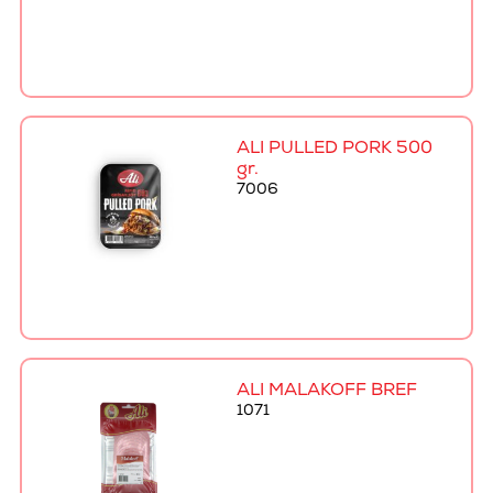
ALI PULLED PORK 500
gr.
7006
ALI MALAKOFF BRÉF
1071