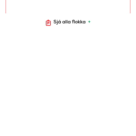
Sjá alla flokka
+
ALI HUNANGS BBQ
GRÍSAKÓTILETTUR +/-
600 gr.
4012
ALI
HUNANGSMARINERAÐAR
GRÍSAKOTILETTUR
+/-800 gr.
4010