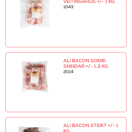
VEITINGAHÚS +/- 1 KG.
1043
ALI BACON SOÐIÐ
SNEIÐAR +/- 1,3 KG.
2014
ALI BACON STEIKT +/- 1
KG.