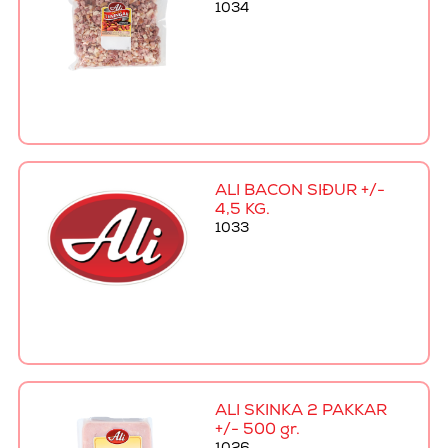
1034
ALI BACON SÍÐUR +/-
4,5 KG.
1033
ALI SKINKA 2 PAKKAR
+/- 500 gr.