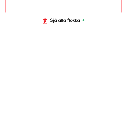
Sjá alla flokka
+
ALI HUNANGS BBQ
GRÍSAKÓTILETTUR +/-
600 gr.
4012
ALI
HUNANGSMARINERAÐAR
GRÍSAKOTILETTUR
+/-800 gr.
4010