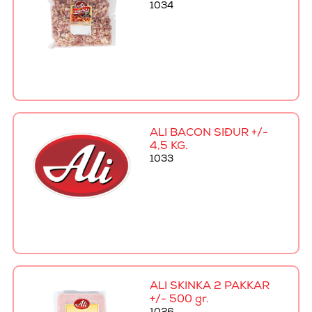
1034
ALI BACON SÍÐUR +/-
4,5 KG.
1033
ALI SKINKA 2 PAKKAR
+/- 500 gr.