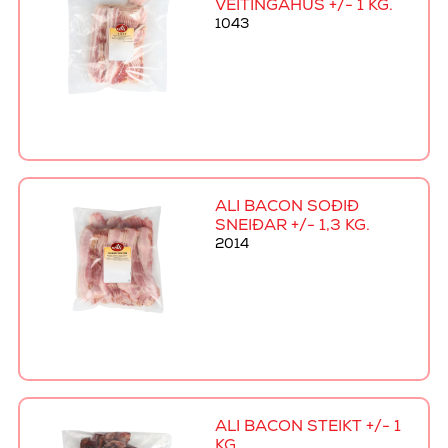
VEITINGAHÚS +/- 1 KG.
1043
ALI BACON SOÐIÐ
SNEIÐAR +/- 1,3 KG.
2014
ALI BACON STEIKT +/- 1
KG.