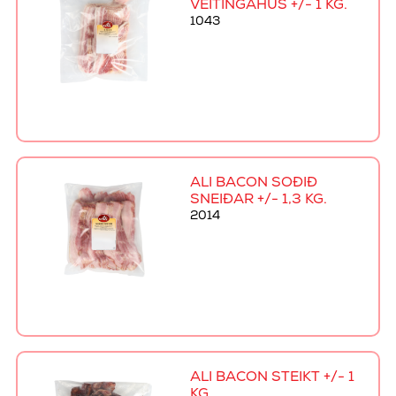
VEITINGAHÚS +/- 1 KG.
1043
ALI BACON SOÐIÐ
SNEIÐAR +/- 1,3 KG.
2014
ALI BACON STEIKT +/- 1
KG.