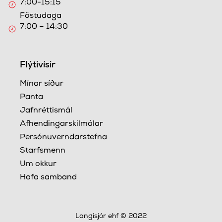
7:00-15:15
Föstudaga
7:00 – 14:30
Flýtivísir
Mínar síður
Panta
Jafnréttismál
Afhendingarskilmálar
Persónuverndarstefna
Starfsmenn
Um okkur
Hafa samband
Langisjór ehf © 2022