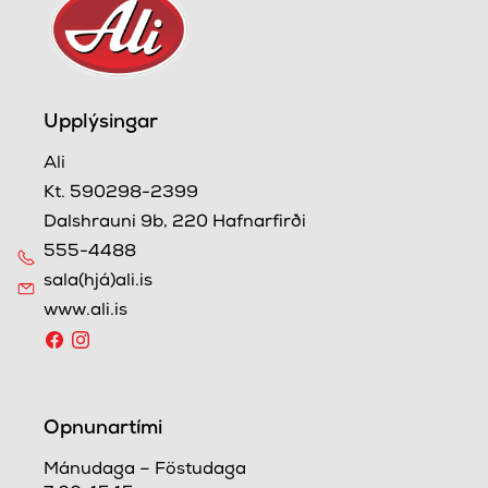
Upplýsingar
Ali
Kt. 590298-2399
Dalshrauni 9b, 220 Hafnarfirði
555-4488
sala(hjá)ali.is
www.ali.is
Opnunartími
Mánudaga – Föstudaga