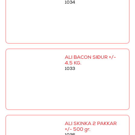
1034
ALI BACON SÍÐUR +/-
4,5 KG.
1033
ALI SKINKA 2 PAKKAR
+/- 500 gr.