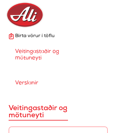
Birta vörur í töflu
Veitingastaðir og
mötuneyti
Verslanir
Veitingastaðir og
mötuneyti