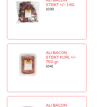
ALI BACON
STEIKT +/- 1 KG.
1030
ALI BACON
STEIKT KURL +/-
750 gr.
1041
ALI BACON