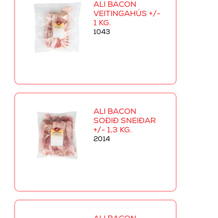
ALI BACON
VEITINGAHÚS +/-
1 KG.
1043
ALI BACON
SOÐIÐ SNEIÐAR
+/- 1,3 KG.
2014