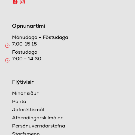
Opnunartími
Mánudaga – Föstudaga
7:00-15:15
Föstudaga
7:00 – 14:30
Flýtivísir
Mínar síður
Panta
Jafnréttismál
Afhendingarskilmálar
Persónuverndarstefna
Starfsmenn