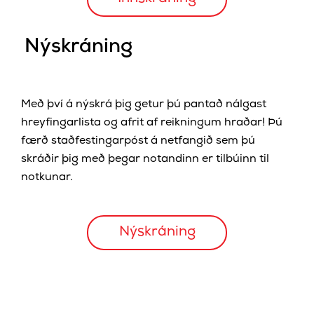
Nýskráning
Með því á nýskrá þig getur þú pantað nálgast
hreyfingarlista og afrit af reikningum hraðar! Þú
færð staðfestingarpóst á netfangið sem þú
skráðir þig með þegar notandinn er tilbúinn til
notkunar.