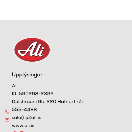
Upplýsingar
Ali
Kt. 590298-2399
Dalshrauni 9b, 220 Hafnarfirði
555-4488
sala(hjá)ali.is
www.ali.is